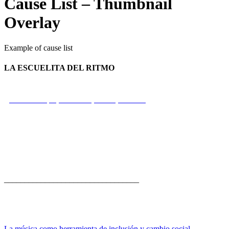
Cause List – Thumbnail
Overlay
Example of cause list
LA ESCUELITA DEL RITMO
Calle Principal, Portobelo, Colón, Panamá
+507 66 73 77 26
rui@fbp.org.pa
_________________________________
La música como herramienta de inclusión y cambio social.