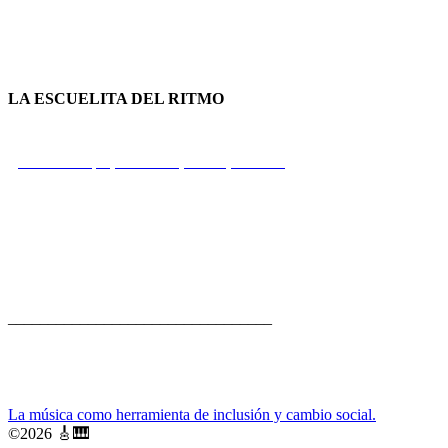
LA ESCUELITA DEL RITMO
Calle Principal, Portobelo, Colón, Panamá
+507 66 73 77 26
rui@fbp.org.pa
_________________________________
La música como herramienta de inclusión y cambio social.
🎸
🎹
©
2026