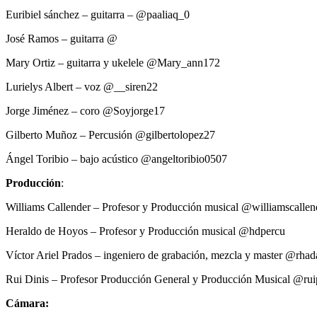
Euribiel sánchez – guitarra – @paaliaq_0
José Ramos – guitarra @
Mary Ortiz – guitarra y ukelele @Mary_ann172
Lurielys Albert – voz @__siren22
Jorge Jiménez – coro @Soyjorge17
Gilberto Muñoz – Percusión @gilbertolopez27
Ángel Toribio – bajo acústico @angeltoribio0507
Producción
:
Williams Callender – Profesor y Producción musical @williamscalle
Heraldo de Hoyos – Profesor y Producción musical @hdpercu
Víctor Ariel Prados – ingeniero de grabación, mezcla y master @rha
Rui Dinis – Profesor Producción General y Producción Musical @rui
Cámara: