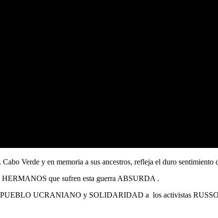
rra, Cabo Verde y en memoria a sus ancestros, refleja el duro sentimi
 los HERMANOS que sufren esta guerra ABSURDA .
UEBLO UCRANIANO y SOLIDARIDAD a los activistas RUSSOS PR