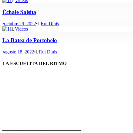
Videos
Échale Salsita
•
octubre 29, 2022
•
Rui Dinis
Videos
La Batea de Portobelo
•
agosto 18, 2022
•
Rui Dinis
LA ESCUELITA DEL RITMO
Calle Principal, Portobelo, Colón, Panamá
+507 66 73 77 26
rui@fbp.org.pa
_________________________________