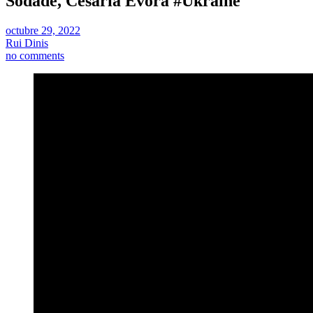
Sodade, Cesaria Evora #Ukraine
octubre 29, 2022
Rui Dinis
no comments