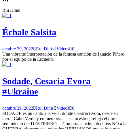
Rui Dinis
Échale Salsita
octubre 29, 2022
Rui Dinis
Videos
0
Una vibrante Interpretación de la famosa canción de Ignacio Piñero
por el equipo de la Escuelita
Sodade, Cesaria Evora
#Ukraine
octubre 29, 2022
Rui Dinis
Videos
0
SODADE es un canto a la vida, donde Cesaria Evora, desde su
tierra, Cabo Verde y en memoria a sus ancestros, refleja el duro
sentimiento del DESTIERRO… Con esta canción, decimos NO a la
GUERRA, abrazamos a todos los HERMANOS que sufren esta