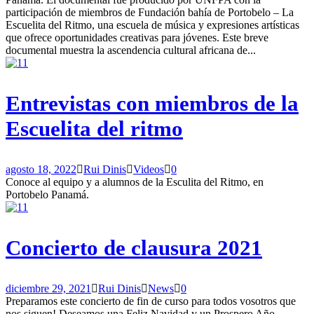
participación de miembros de Fundación bahía de Portobelo – La
Escuelita del Ritmo, una escuela de música y expresiones artísticas
que ofrece oportunidades creativas para jóvenes. Este breve
documental muestra la ascendencia cultural africana de...
Entrevistas con miembros de la
Escuelita del ritmo
agosto 18, 2022
Rui Dinis
Videos
0
Conoce al equipo y a alumnos de la Esculita del Ritmo, en
Portobelo Panamá.
Concierto de clausura 2021
diciembre 29, 2021
Rui Dinis
News
0
Preparamos este concierto de fin de curso para todos vosotros que
nos siguen! Deseamos una Feliz Navidad y un Prospero Año