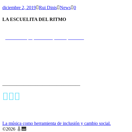
diciembre 2, 2019
Rui Dinis
News
0
LA ESCUELITA DEL RITMO
Calle Principal, Portobelo, Colón, Panamá
+507 66 73 77 26
rui@fbp.org.pa
_________________________________
La música como herramienta de inclusión y cambio social.
🎸
🎹
©
2026